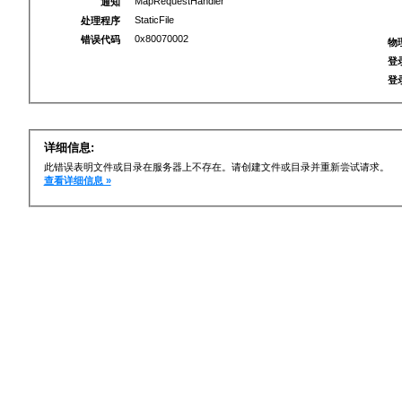
MapRequestHandler
通知
StaticFile
处理程序
0x80070002
错误代码
物
登
登
详细信息:
此错误表明文件或目录在服务器上不存在。请创建文件或目录并重新尝试请求。
查看详细信息 »